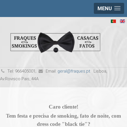
MENU
Tel:
966405001;
Email:
geral@fraques.pt
Lisboa,
Av.Rovisco Pais, 44A
Caro cliente!
Tem festa e precisa de smoking, fato de noite, com
dress code "black tie"?